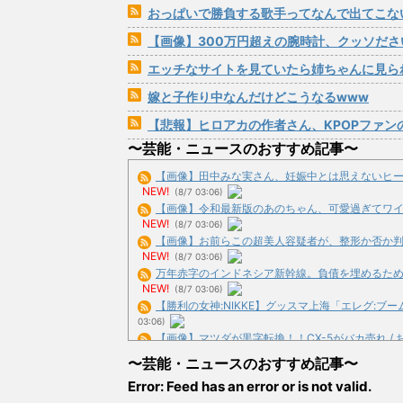
おっぱいで勝負する歌手ってなんで出てこな
【画像】300万円超えの腕時計、クッソださ
エッチなサイトを見ていたら姉ちゃんに見られた！動揺し
嫁と子作り中なんだけどこうなるwww
【悲報】ヒロアカの作者さん、KPOPファン
〜芸能・ニュースのおすすめ記事〜
【画像】田中みな実さん、妊娠中とは思えないヒール姿
NEW!
(8/7 03:06)
【画像】令和最新版のあのちゃん、可愛過ぎてワイらに
NEW!
(8/7 03:06)
【画像】お前らこの超美人容疑者が、整形か否か判定し
NEW!
(8/7 03:06)
万年赤字のインドネシア新幹線。負債を埋めるため政府
NEW!
(8/7 03:06)
【勝利の女神:NIKKE】グッスマ上海「エレグ:ブーム・
03:06)
【画像】マツダが黒字転換！！CX-5がバカ売れ / お
彼女「私もね、昔ちょータイプでカッコいい人と付き合っ
〜芸能・ニュースのおすすめ記事〜
NEW!
(8/7 01:55)
Error: Feed has an error or is not valid.
【画像】見せブラ、流行る！！！！！⇒ｗｗ / おまと