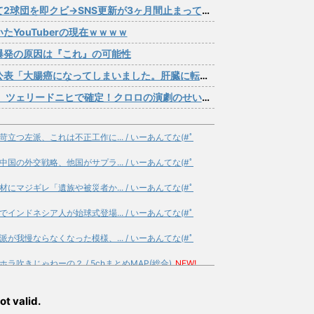
団を即クビ→SNS更新が3ヶ月間止まって消息不明に
YouTuberの現在ｗｗｗｗ
爆発の原因は『これ』の可能性
になってしまいました。肝臓に転移も見られてステージ4です」
ドニヒで確定！クロロの演劇のせいで2人も無駄死ににwwww
つ左派、これは不正工作に... / いーあんてな(#ﾟ
の外交戦略、他国がサプラ... / いーあんてな(#ﾟ
マジギレ「遺族や被災者か... / いーあんてな(#ﾟ
ンドネシア人が始球式登場... / いーあんてな(#ﾟ
我慢ならなくなった模様、... / いーあんてな(#ﾟ
吹きじゃねーの？ / 5chまとめMAP(総合)
NEW!
0万部割れ / 5chまとめMAP(総合)
NEW!
(8/7
ot valid.
4も怪しいと言われてる... / 5chまとめMAP(総