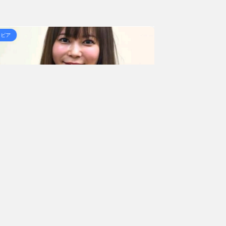
ラマが流行るんや？ / 5chまとめMAP(総合)
NEW!
ラビア
グラビア
がある」トランプ氏が主張... / 5chまとめMAP(総
 熊本地震直後の日本の対... / にゅーすなう！ まと
女子高生って好きじゃないの？ / にゅーすなう！ まと
157円台 しかし戻しも... / にゅーすなう！ まとめ
ジア人短小男♂、爆笑されて... / にゅーすなう！ ま
 熊本地震直後の日本の対... / にゅーすなう！ まと
2022/6/18
SS
速報です!!!】中川翔子「写真集」2位 8キロ減
【画像】巨乳にな
ランジェリーカットほか「今まで以上に攻めた」
チなグラ
過去最高に色っぽい“しょこたん”満載
1: 名無しさん 2022/06/
無しさん 2022/06/18(土) 09:04:55.67 ID:CAP_USER9
ントの中川翔子のデビュー20周年写真集『ミラクルミラ
（講談社）が、週間2.5万部を売り上げ、6/20付「オリ
続きを読む