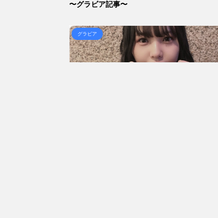
【画像】女子「弱男のホテルへの誘い方が丁寧すぎて引い
〜グラビア記事〜
NEW!
(8/7 01:51)
「住信SBI」が「ドコモの銀行」に変わってうんざりして
NEW!
(8/7 01:42)
グラビア
【信長の野望・新生】米問屋をどういう時にどこに建て
とめアンテナ
(8/29 00:02)
安倍国葬たったの2.5億円に批判してる奴らって幾らな
アンテナ
(8/29 00:00)
【悲報】乃木中３０ｔｈヒット祈願が死ぬほど / 
00:00)
【モバマスSS】志希「苺の美味しい食べ方。そして雪
とめアンテナ
(8/29 00:00)
【速報】スプラトゥーン公式、謝罪 / 気になるニ
Powered by livedoor 相互RSS
2023/4/15
2023
れそう！」田中美久
【NMB48】グラマラスボディ！本郷柚巴（2
わなビキニ姿披露！
迫力バストで悩殺！笑顔キュートなビキニ、セ
賛の声殺到
ーニット、ランジェリー姿披露
69 ID:vA5FbvwN9
1: 名無しさん 2023/04/01(土) 10:27:25.60 ID:cwXm/rtE9
nstagramを更新。
NMB48の本郷柚巴が、漫画誌『ヤングアニマル』（白
姿を披露しました。
社）のウェブサイト『ヤングアニマルWeb』のグラビ
続きを読む