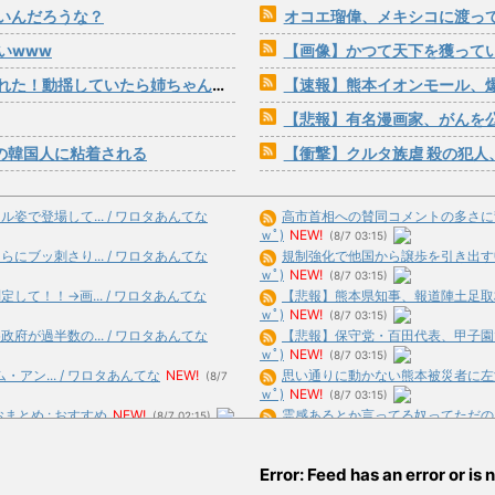
いんだろうな？
オコエ瑠偉、メキシコに渡って2球
いwww
【画像】かつて天下を獲っていた
ていたら姉ちゃんからまさかの一言が…
【速報】熊本イオンモール、
【悲報】有名漫画家、がんを公表「大腸癌
の韓国人に粘着される
【衝撃】クルタ族虐 殺の犯人、ツェリー
で登場して... / ワロタあんてな
高市首相への賛同コメントの多さに苛立
ｗﾟ)
NEW!
(8/7 03:15)
ブッ刺さり... / ワロタあんてな
規制強化で他国から譲歩を引き出す中国
ｗﾟ)
NEW!
(8/7 03:15)
て！！→画... / ワロタあんてな
【悲報】熊本県知事、報道陣土足取材に
ｗﾟ)
NEW!
(8/7 03:15)
が過半数の... / ワロタあんてな
【悲報】保守党・百田代表、甲子園でイ
ｗﾟ)
NEW!
(8/7 03:15)
アン... / ワロタあんてな
NEW!
思い通りに動かない熊本被災者に左派が
(8/7
ｗﾟ)
NEW!
(8/7 03:15)
まとめ : おすすめ
NEW!
霊感あるとか言ってる奴ってただのホラ
(8/7 02:15)
(8/7 03:03)
てたんだ... / おまとめ : おすすめ
【悲報】週刊少年ジャンプ、発行部数10
Error: Feed has an error or is n
02:47)
め : おすすめ
NEW!
(8/7 01:51)
韓国人「今海外で韓国2002W杯ベスト