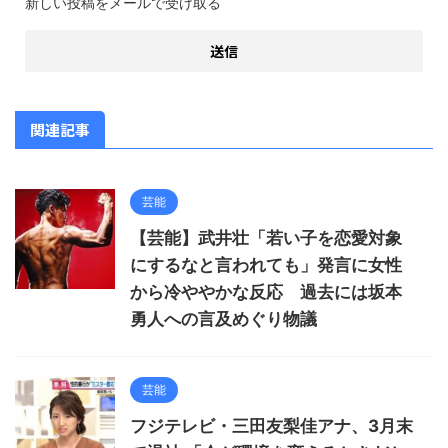
新しい投稿をメールで受け取る
関連記事
芸能
【芸能】武井壮「若い子を恋愛対象
にするなと言われても」発言に女性
から冷ややかな反応 過去には坂本
勇人への言及めぐり物議
芸能
フジテレビ・三田友梨佳アナ、3月末