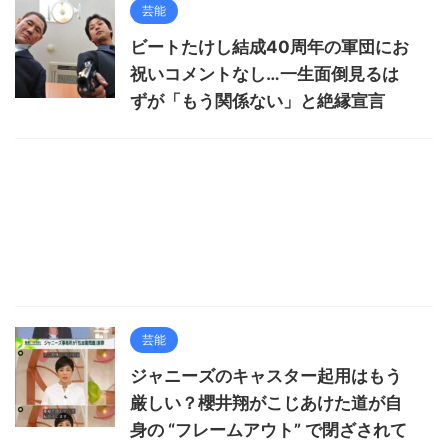
芸能
ビートたけし結成40周年の軍団にお
祝いコメントなし…一生面倒見るは
ずが「もう関係ない」と絶縁宣言
芸能
ジャニーズのキャスター起用はもう
厳しい？櫻井翔がこじあけた道が自
身の “フレームアウト” で閉ざされて