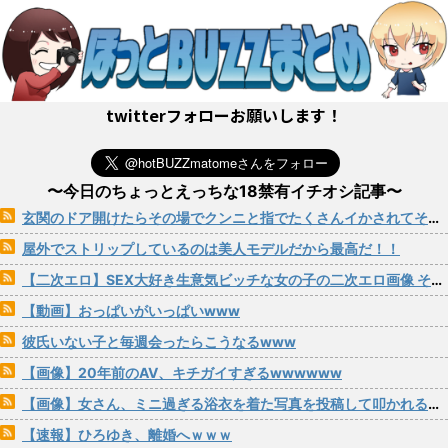
twitterフォローお願いします！
〜今日のちょっとえっちな18禁有イチオシ記事〜
玄関のドア開けたらその場でクンニと指でたくさんイかされてそのままパコられる女の子
屋外でストリップしているのは美人モデルだから最高だ！！
【二次エロ】SEX大好き生意気ビッチな女の子の二次エロ画像 その201
【動画】おっぱいがいっぱいwww
彼氏いない子と毎週会ったらこうなるwww
【画像】20年前のAV、キチガイすぎるwwwwww
【画像】女さん、ミニ過ぎる浴衣を着た写真を投稿して叩かれるｗｗｗｗ
【速報】ひろゆき、離婚へｗｗｗ