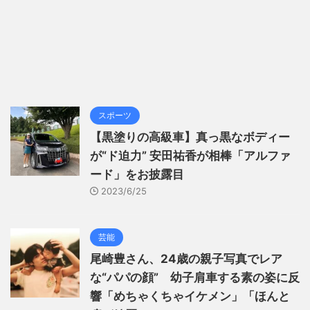
スポーツ
【黒塗りの高級車】真っ黒なボディー
が“ド迫力” 安田祐香が相棒「アルファ
ード」をお披露目
2023/6/25
芸能
尾崎豊さん、24歳の親子写真でレア
な“パパの顔” 幼子肩車する素の姿に反
響「めちゃくちゃイケメン」「ほんと