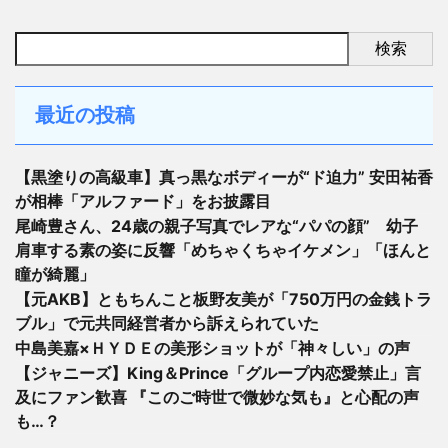
検索
最近の投稿
【黒塗りの高級車】真っ黒なボディーが“ド迫力” 安田祐香
が相棒「アルファード」をお披露目
尾崎豊さん、24歳の親子写真でレアな“パパの顔” 幼子
肩車する素の姿に反響「めちゃくちゃイケメン」「ほんと
瞳が綺麗」
【元AKB】ともちんこと板野友美が「750万円の金銭トラ
ブル」で元共同経営者から訴えられていた
中島美嘉×ＨＹＤＥの美形ショットが「神々しい」の声
【ジャニーズ】King＆Prince「グループ内恋愛禁止」言
及にファン歓喜 『このご時世で微妙な気も』と心配の声
も…？