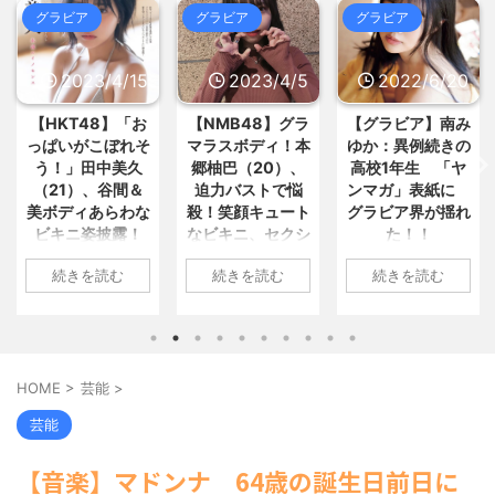
ョーにて放送 / 5chまとめMAP(総
から「エンジニア」になるという... /
グラビア
グラビア
グラビア
合)
NEW!
(8/9 07:11)
おまとめ : おすすめ
NEW!
(8/9 05:55)
小学館、「マンガワン」とは別の
大問題が判明してしまう… / 5chまと
ワイ、おっさんと道路上でトラブ
めMAP(総合)
NEW!
15
2023/4/5
2022/6/20
2022/6/18
(8/9 07:03)
ルになり人生で初めてお巡りさん... /
「抜くに抜けない……」自転車の
おまとめ : おすすめ
NEW!
(8/9 05:35)
青切符導入で”車道ハミ出し”が... /
お
【NMB48】グラ
【グラビア】南み
【速報です!!!】中
5chまとめMAP(総合)
NEW!
(8/9
【悲報】ジャンポケ斉藤の妻、夫
そ
マラスボディ！本
ゆか：異例続きの
川翔子「写真集」
06:39)
の求刑7年翌日にInstagr... / おまとめ :
久
郷柚巴（20）、
高校1年生 「ヤ
2位 8キロ減の
【速報】ホ軍の村上宗隆、2試合
おすすめ
NEW!
(8/9 05:31)
＆
迫力バストで悩
ンマガ」表紙に
ランジェリーカッ
連続の26号‼ / 5chまとめMAP(総
二郎「ニンニク入れていいです
合)
NEW!
(8/9 06:31)
な
殺！笑顔キュート
グラビア界が揺れ
トほか「今まで以
か？」客「全部普通で」二郎「ニン...
【驚愕】小川淳也さん、演説
/ おまとめ : おすすめ
NEW!
(8/9
！
なビキニ、セクシ
た！！
上に攻めた」過去
で“自党の大失態”を漏らした結果→...
05:31)
ぎ
ーニット、ランジ
最高に色っぽ
/ 5chまとめMAP(総合)
NEW!
(8/9
1: 名無しさん
【信長の野望・新生】米問屋をど
続きを読む
続きを読む
続きを読む
到
ェリー姿披露
い“しょこたん”満
06:27)
ういう時にどこに建てるのかわか... /
2022/06/20(月)
載
海外「日本よ、お前がナンバーワ
気になるニュースまとめアンテナ
06:20:03.89
1: 名無しさん
ンだ」 熊本地震直後の日本の対... / に
(8/29 00:02)
ID:CAP_USER9
2023/04/01(土)
1: 名無しさん
ゅーすなう！ まとめアンテナ
(7/30
安倍国葬たったの2.5億円に批判
2022年06月20日
10:27:25.60
2022/06/18(土)
22:36)
してる奴らって幾らならOKな... / 気に
「週刊ヤングマガ
【画像】おまえらこういう地雷系
ID:cwXm/rtE9
09:04:55.67
なるニュースまとめアンテナ
(8/29
HOME
>
芸能
>
の女子高生って好きじゃないの？ / に
ジン」第29号の表
00:00)
久
NMB48の本郷柚巴
ID:CAP_USER9
ゅーすなう！ まとめアンテナ
(7/30
【悲報】乃木中３０ｔｈヒット祈
紙に登場した南み
自
が、漫画誌『ヤン
タレントの中川翔
芸能
22:26)
願が死ぬほど / 気になるニュースまと
ゆかさん 1 / 4 アイ
を更
グアニマル』（白
子のデビュー20周
【為替相場】為替介入により一時
めアンテナ
(8/29 00:00)
ドルグループ
ィ
泉社）のウェブサ
年写真集『ミラク
1ドル157円台 しかし戻しも... / にゅー
【モバマスSS】志希「苺の美味し
【音楽】マドンナ 64歳の誕生日前日に
「OS☆K」の南み
た
イト『ヤングアニ
ルミライ』（講談
すなう！ まとめアンテナ
(7/30
い食べ方。そして雪美と食べる... / 気