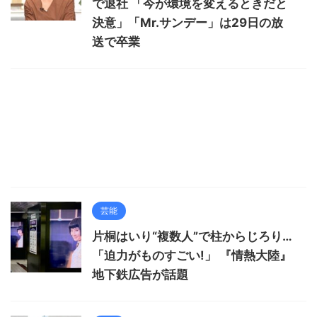
で退社 「今が環境を変えるときだと
決意」「Mr.サンデー」は29日の放
送で卒業
芸能
片桐はいり“複数人”で柱からじろり…
「迫力がものすごい!」 『情熱大陸』
地下鉄広告が話題