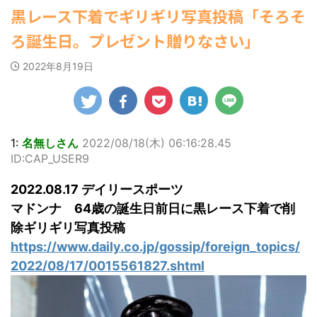
ゆかさんが、6月
し
マルWeb』のグラ
22:16)
社）が、週間2.5万
になるニュースまとめアンテナ
(8/29
黒レース下着でギリギリ写真投稿「そろそ
20日発売のマンガ
勇気を出して白人美女にチン凸し
敵
ビアに初登場し
部を売り上げ、
00:00)
たアジア人短小男♂、爆笑されて... /
誌「週刊ヤングマ
シ
た。 グラマラスな
【速報】スプラトゥーン公式、謝
6/20付「オリコン
ろ誕生日。プレゼント贈りなさい」
にゅーすなう！ まとめアンテナ
ガジン」（講談
罪 / 気になるニュースまとめアンテナ
さ
ボディを武器に、
週間BOOKランキ
(7/30 22:06)
(8/28 23:50)
社）第29号の表紙
の
グラビア界を席巻
ング」、同ランキ
海外「日本よ、お前がナンバーワ
2022年8月19日
に登場した。 南さ
自
中の本郷。 今回、
ングジャンル別
Powered by livedoor 相互
ンだ」 熊本地震直後の日本の対... / に
んは2005年10月10
開
サイトには15カッ
「写真集」で共に2
ゅーすなう！ まとめアンテナ
(7/30
RSS
日生まれの16歳。
21:56)
ぽ
トが掲載されてお
位にランクインし
今年2月に同誌の表
し
り、ボディライン
た。 【写真18枚】
Powered by livedoor 相互
紙を飾ったことが
際立つタイトなセ
大胆すぎる肌見
RSS
話題になり、早く
表
クシーニット姿の
せ…ほぼ'手ぶら'な
1:
名無しさん
2022/08/18(木) 06:16:28.45
も再登場した。
カットから、笑顔
中川翔子 自身10年
ID:CAP_USER9
「異例続きの高校1
っ
キュートなビキ
ぶりの写真集とな
年生にグラビア界
ま
ニ、迫力バスト目
る本作は、全編沖
2022.08.17 デイリースポーツ
が揺れた！！」と
美
を引くランジェリ
縄でロケを敢行。
紹介され、水着姿
て
ー姿のカットなど
本作撮影にあた
マドンナ 64歳の誕生日前日に黒レース下着で削
を披露した。 ...
盛りだくさんの内
り、「スゴい決意
除ギリギリ写真投稿
ノ
容となっている。
をさせていただい
https://www.daily.co.jp/gossip/foreign_topics/
http://www.rbbto
て8キロ（痩せ
da ...
た）。デビュー当
2022/08/17/0015561827.shtml
時の体重まで ...