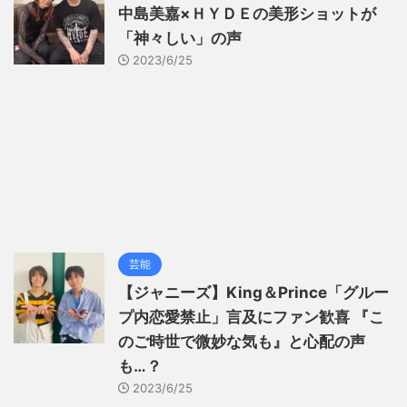
中島美嘉×ＨＹＤＥの美形ショットが
「神々しい」の声
2023/6/25
芸能
【ジャニーズ】King＆Prince「グルー
プ内恋愛禁止」言及にファン歓喜 『こ
のご時世で微妙な気も』と心配の声
も…？
2023/6/25