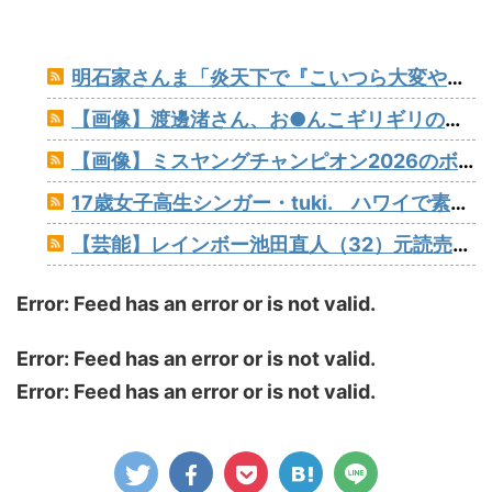
明石家さんま「炎天下で『こいつら大変やなぁ』というのが高校野球の良さ。暑さ対策はいらない」
【画像】渡邊渚さん、お●んこギリギリの水着着ててワロタ
【画像】ミスヤングチャンピオン2026のボーイッシュお胸www
17歳女子高生シンガー・tuki. ハワイで素顔以外ほぼ全部出し 「隠しきれない美貌」とSNSざわつく
【芸能】レインボー池田直人（32）元読売テレビ・佐藤佳奈アナが結婚
Error: Feed has an error or is not valid.
Error: Feed has an error or is not valid.
Error: Feed has an error or is not valid.