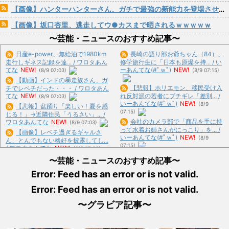
【画像】ハンターハンターさん、ガチで最強の新能力を登場させてしまうｗｗｗｗｗｗｗ
【画像】坂口杏里、逃走してウ●カスまで晒されるｗｗｗｗｗ
〜芸能・ニュースのおすすめ記事〜
日産e-power、無給油で1980km
長崎の語り部お爺ちゃん（84）、
走行しギネス記録を達... / ワロタあん
修学旅行生に「日本も原爆を持... / い
てな
NEW!
ーあんてな(#ﾟｗﾟ)
NEW!
(8/9 07:03)
(8/9 07:15)
【動画】インドの暴走族さん、ガ
【悲報】ホリエモン、移民受け入
チでレベチだった・・・ / ワロタあん
てな
NEW!
れ反対派の若者にブチギレ「差別... /
(8/9 07:03)
いーあんてな(#ﾟｗﾟ)
NEW!
(8/9
【悲報】盆踊り「楽しい！夏を感
07:15)
じる！」→近隣住民「うるさい」... /
会社のカメラ部で「商品を手に持
ワロタあんてな
NEW!
(8/9 07:03)
って水着お姉さんがにっこり」を... /
【画像】レベチ過ぎるギャルさ
いーあんてな(#ﾟｗﾟ)
NEW!
(8/9
ん、とんでもない格好を披露してし...
07:15)
/ ワロタあんてな
NEW!
(8/9 07:03)
昭和を代表する女優の晩年があま
〜芸能・ニュースのおすすめ記事〜
りにも寂しすぎる！と話題に、自... /
【悲報】高市内閣、消費税1％表
いーあんてな(#ﾟｗﾟ)
NEW!
(8/9
Error: Feed has an error or is not valid.
明でも支持率下落 →ついに６割... / ワ
07:15)
ロタあんてな
NEW!
(8/9 07:03)
Error: Feed has an error or is not valid.
熊本県知事「報道に強い不満・苦
マジでこれだけは日本製じゃない
情が寄せられている」→TBSの... / い
とダメな物 、ガチで何がある？ / お
〜グラビア記事〜
ーあんてな(#ﾟｗﾟ)
NEW!
(8/9 07:15)
まとめ : おすすめ
NEW!
(8/9 06:07)
映画『8番出口』が金曜ロードシ
【言うて人手不足だし？】未経験