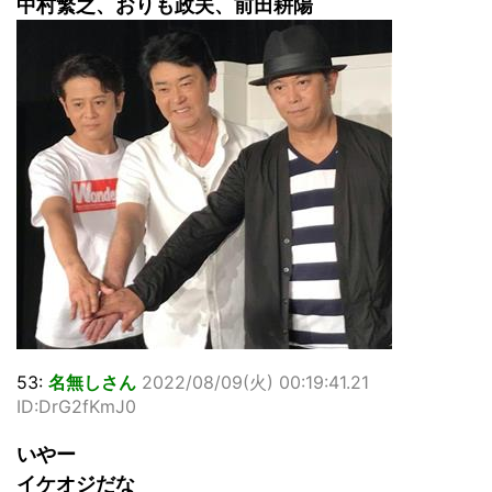
中村繁之、おりも政夫、前田耕陽
53:
名無しさん
2022/08/09(火) 00:19:41.21
ID:DrG2fKmJ0
いやー
イケオジだな