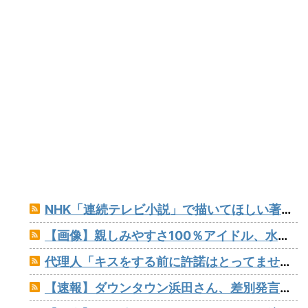
NHK「連続テレビ小説」で描いてほしい著名人【朝ドラ】
【画像】親しみやすさ100％アイドル、水着グラビアでセクシー撮wwwアプガ鍛治島彩、「週刊プレイボーイ」で美スタイルを大解放！！！
代理人「キスをする前に許諾はとってませんね？」ジャンポケ斎藤「今までこれからキスしますなんて宣言することなかったので」
【速報】ダウンタウン浜田さん、差別発言と受け取られる一言で炎上www