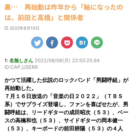
ゆかさんが、6月
1ドル157円台 しかし戻しも... / にゅー
マルWeb』のグラ
社）が、週間2.5万
裏… 再始動は昨年から「軸になったの
罪 / 気になるニュースまとめアンテナ
すなう！ まとめアンテナ
(7/30
20日発売のマンガ
ビアに初登場し
部を売り上げ、
(8/28 23:50)
22:16)
誌「週刊ヤングマ
た。 グラマラスな
6/20付「オリコン
は、前田と高橋」と関係者
勇気を出して白人美女にチン凸し
Powered by livedoor 相互
ガジン」（講談
ボディを武器に、
週間BOOKランキ
たアジア人短小男♂、爆笑されて... /
RSS
社）第29号の表紙
グラビア界を席巻
ング」、同ランキ
にゅーすなう！ まとめアンテナ
2022年8月10日
に登場した。 南さ
中の本郷。 今回、
ングジャンル別
(7/30 22:06)
んは2005年10月10
海外「日本よ、お前がナンバーワ
サイトには15カッ
「写真集」で共に2
ンだ」 熊本地震直後の日本の対... / に
日生まれの16歳。
トが掲載されてお
位にランクインし
ゅーすなう！ まとめアンテナ
(7/30
今年2月に同誌の表
り、ボディライン
た。 【写真18枚】
21:56)
紙を飾ったことが
際立つタイトなセ
大胆すぎる肌見
Powered by livedoor 相互
話題になり、早く
クシーニット姿の
せ…ほぼ'手ぶら'な
1:
名無しさん
2022/08/08(月) 22:50:25.94
も再登場した。
RSS
カットから、笑顔
中川翔子 自身10年
ID:CAP_USER9
「異例続きの高校1
キュートなビキ
ぶりの写真集とな
年生にグラビア界
ニ、迫力バスト目
る本作は、全編沖
かつて活躍した伝説のロックバンド「男闘呼組」が
が揺れた！！」と
を引くランジェリ
縄でロケを敢行。
紹介され、水着姿
ー姿のカットなど
本作撮影にあた
再始動した。
を披露した。 ...
盛りだくさんの内
り、「スゴい決意
７月１６日放送の「音楽の日２０２２」（ＴＢＳ
容となっている。
をさせていただい
系）でサプライズ登場し、ファンを喜ばせたが、男
http://www.rbbto
て8キロ（痩せ
da ...
た）。デビュー当
闘呼組は、リードギターの成田昭次（５３）、ベー
時の体重まで ...
スの高橋和也（５３）、サイドギターの岡本健一
（５３）、キーボードの前田耕陽（５３）の４人