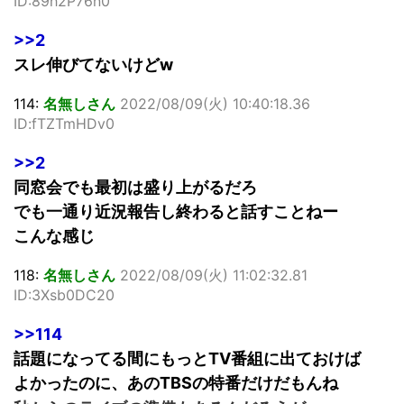
ID:89h2P76n0
>>2
スレ伸びてないけどw
114:
名無しさん
2022/08/09(火) 10:40:18.36
ID:fTZTmHDv0
>>2
同窓会でも最初は盛り上がるだろ
でも一通り近況報告し終わると話すことねー
こんな感じ
118:
名無しさん
2022/08/09(火) 11:02:32.81
ID:3Xsb0DC20
>>114
話題になってる間にもっとTV番組に出ておけば
よかったのに、あのTBSの特番だけだもんね