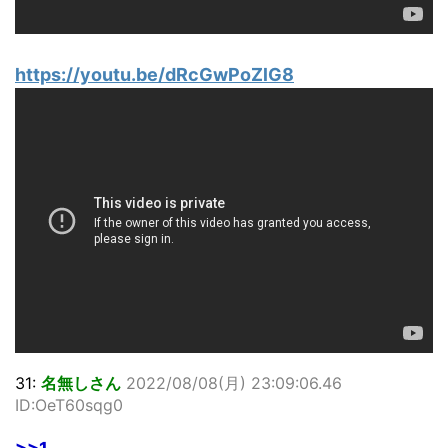
https://youtu.be/dRcGwPoZlG8
31:
名無しさん
2022/08/08(月) 23:09:06.46
ID:OeT60sqg0