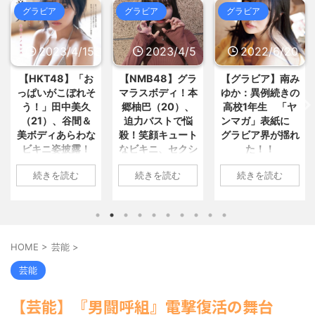
ンボジア人を不起訴処分 / 5chまとめ
すめ
NEW!
(8/7 17:21)
グラビア
グラビア
グラビア
MAP(総合)
NEW!
(8/7 18:17)
【画像】思わず保存したくなる
【産経新聞】 中共の海警局と海軍
「笑える画像・最高な画像」貼って...
の船が衝突2人死亡 南シナ海... / 5ch
/ おまとめ : おすすめ
NEW!
(8/7
まとめMAP(総合)
NEW!
2023/4/5
2022/6/20
2022/6/18
(8/7 18:15)
16:56)
【画像】44歳の芸能人が同窓会に
【画像】今のクソガキ共、これを
【NMB48】グラ
【グラビア】南み
【速報です!!!】中
参加した結果www / おまとめ : おす
見たこと無くて渡されたらパニク... /
すめ
NEW!
(8/7 16:19)
マラスボディ！本
ゆか：異例続きの
川翔子「写真集」
5chまとめMAP(総合)
NEW!
(8/7
【画像】すげぇスタイルのギャ
郷柚巴（20）、
高校1年生 「ヤ
2位 8キロ減の
17:27)
ル、現るwww / おまとめ : おすすめ
【芸能】ココリコ遠藤の自宅、猛
迫力バストで悩
ンマガ」表紙に
ランジェリーカッ
NEW!
(8/7 16:19)
暑で全館空調故障…新品交換費3... /
殺！笑顔キュート
グラビア界が揺れ
トほか「今まで以
【信長の野望・新生】米問屋をど
5chまとめMAP(総合)
NEW!
(8/7
なビキニ、セクシ
た！！
上に攻めた」過去
ういう時にどこに建てるのかわか... /
17:21)
気になるニュースまとめアンテナ
ーニット、ランジ
最高に色っぽ
【相談】早めに予約した通路側の
1: 名無しさん
(8/29 00:02)
続きを読む
続きを読む
続きを読む
ェリー姿披露
い“しょこたん”満
席に、見知らぬ母子が。車掌の呼... /
2022/06/20(月)
安倍国葬たったの2.5億円に批判
5chまとめMAP(総合)
NEW!
(8/7
載
06:20:03.89
してる奴らって幾らならOKな... / 気に
1: 名無しさん
17:13)
なるニュースまとめアンテナ
(8/29
ID:CAP_USER9
2023/04/01(土)
1: 名無しさん
海外「日本よ、お前がナンバーワ
00:00)
2022年06月20日
ンだ」 熊本地震直後の日本の対... / に
10:27:25.60
2022/06/18(土)
【悲報】乃木中３０ｔｈヒット祈
ゅーすなう！ まとめアンテナ
(7/30
「週刊ヤングマガ
ID:cwXm/rtE9
09:04:55.67
願が死ぬほど / 気になるニュースまと
HOME
>
芸能
>
22:36)
ジン」第29号の表
NMB48の本郷柚巴
ID:CAP_USER9
めアンテナ
(8/29 00:00)
【画像】おまえらこういう地雷系
紙に登場した南み
が、漫画誌『ヤン
タレントの中川翔
【モバマスSS】志希「苺の美味し
芸能
の女子高生って好きじゃないの？ / に
ゆかさん 1 / 4 アイ
グアニマル』（白
子のデビュー20周
い食べ方。そして雪美と食べる... / 気
ゅーすなう！ まとめアンテナ
(7/30
になるニュースまとめアンテナ
ドルグループ
(8/29
泉社）のウェブサ
年写真集『ミラク
22:26)
【芸能】『男闘呼組』電撃復活の舞台
00:00)
「OS☆K」の南み
イト『ヤングアニ
【為替相場】為替介入により一時
ルミライ』（講談
【速報】スプラトゥーン公式、謝