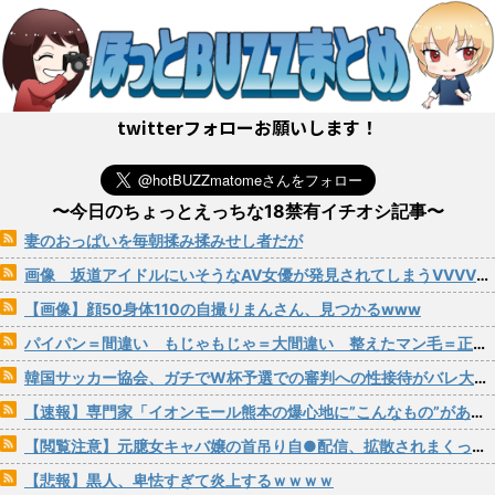
twitterフォローお願いします！
〜今日のちょっとえっちな18禁有イチオシ記事〜
妻のおっぱいを毎朝揉み揉みせし者だが
画像 坂道アイドルにいそうなAV女優が発見されてしまうVVVVVVVVVVVVVVVVVVVVVVVVVV
【画像】顔50身体110の自撮りまんさん、見つかるwww
パイパン＝間違い もじゃもじゃ＝大間違い 整えたマン毛＝正解！
韓国サッカー協会、ガチでW杯予選での審判への性接待がバレ大炎上大騒ぎにwww
【速報】専門家「イオンモール熊本の爆心地に”こんなもの”があったんだけど…」
【閲覧注意】元臆女キャバ嬢の首吊り自●配信、拡散されまくって終わるｗｗｗｗｗｗｗ
【悲報】黒人、卑怯すぎて炎上するｗｗｗｗ