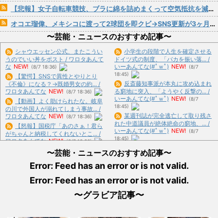
【悲報】女子自転車競技、ブラに綿を詰めまくって空気抵抗を減らすチート技が発覚ｗｗｗ
オコエ瑠偉、メキシコに渡って2球団を即クビ→SNS更新が3ヶ月間止まって消息不明に
〜芸能・ニュースのおすすめ記事〜
シャウエッセン公式、またこうい
小学生の段階で人生を確定させる
うのでいい丼をポスト / ワロタあんて
ドイツ式の制度、「バカを振い落... /
な
NEW!
いーあんてな(#ﾟｗﾟ)
NEW!
(8/7 18:36)
(8/7
18:45)
【驚愕】SNSで異性とやりとり
反斎藤知事派が本丸に攻め込まれ
《不倫》になる？→既婚男女の約... /
ワロタあんてな
NEW!
る窮地に突入、「ようやく反撃の... /
(8/7 18:36)
いーあんてな(#ﾟｗﾟ)
NEW!
(8/7
【動画】よく助けられたな。岐阜
18:45)
の川で外国人が溺れてしまう事故... /
某週刊誌が完全逃亡して取り残さ
ワロタあんてな
NEW!
(8/7 18:36)
れた中道議員が絶体絶命の窮地、... /
【怒報】国税庁「あのさぁ！君ら
いーあんてな(#ﾟｗﾟ)
NEW!
(8/7
がちゃんと納税してくれないとこ... /
18:45)
ワロタあんてな
NEW!
(8/7 18:36)
【悲報】ショートスリーパー堀大
レッドブルリザーブの角田裕毅、
〜芸能・ニュースのおすすめ記事〜
輔さん、リスナーから「寝たほう... /
ケイナさんと一緒に酒蔵巡りをし... /
いーあんてな(#ﾟｗﾟ)
NEW!
(8/7
Error: Feed has an error or is not valid.
ワロタあんてな
NEW!
(8/7 18:36)
18:45)
【画像】家入レオさん、想像以上
Error: Feed has an error or is not valid.
激混みのはずの東京駅で鍵が空い
にヤバいことになってる…多分想... /
ているコインロッカーが散見、「... /
おまとめ : おすすめ
NEW!
(8/7 17:21)
〜グラビア記事〜
いーあんてな(#ﾟｗﾟ)
NEW!
(8/7
18:45)
【悲報】粗品、永久追放
【水戸地検】覚醒剤密輸容疑のカ
www（証拠あり） / おまとめ : おす