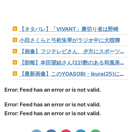
【ネタバレ】「VIVANT」裏切り者は野崎
小田さくらと弓桁朱琴がラジオ中に大喧嘩
【画像】フジテレビさん、夕方にスポーツトレーナーの見せブラをモロ流し
【朗報】本田望結さん(22)艶のある和風美人に育成成功
【最新画像】このYOASOBI・ikura(25)にパイズリされて射精しないヤツなんているの？
Error: Feed has an error or is not valid.
Error: Feed has an error or is not valid.
Error: Feed has an error or is not valid.