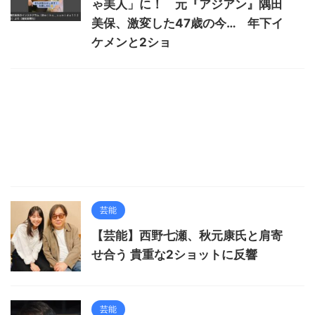
ゃ美人」に！ 元『アジアン』隅田
美保、激変した47歳の今… 年下イ
ケメンと2ショ
芸能
【芸能】西野七瀬、秋元康氏と肩寄
せ合う 貴重な2ショットに反響
芸能