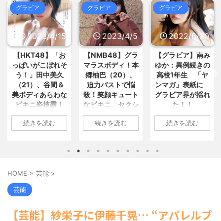
め : おすすめ
NEW!
(8/10 07:57)
グラビア
グラビア
グラビア
新入社員（女）「すみません、業
【芸能】マツコ、同じ服を「2週
務ここまでしか終わりませんでし... /
間ぐらい着ちゃう」 驚がくのプ... /
おまとめ : おすすめ
NEW!
5chまとめMAP(総合)
NEW!
(8/10
(8/10
2023/4/5
2022/6/20
2022/6/18
07:25)
08:25)
【動画】速水もこみちが新オープ
有吉弘行、居酒屋の“お通し”に本
ンしたカフェ、サンドイッチ1つ... /
音「だいたい嫌いなものが出て... /
【NMB48】グラ
【グラビア】南み
【速報です!!!】中
おまとめ : おすすめ
NEW!
5chまとめMAP(総合)
NEW!
(8/10 07:21)
(8/10
そ
マラスボディ！本
ゆか：異例続きの
川翔子「写真集」
08:19)
郷柚巴（20）、
高校1年生 「ヤ
2位 8キロ減の
【画像】女さん「もうこのズボン
【芸能】元ジャンポケ斉藤慎二被
迫力バストで悩
ンマガ」表紙に
ランジェリーカッ
とバッグは法律で作るの禁止して... /
告のTikTokライブが拡散 ... / 5chまと
おまとめ : おすすめ
NEW!
めMAP(総合)
NEW!
(8/10 07:21)
(8/10 08:17)
な
殺！笑顔キュート
グラビア界が揺れ
トほか「今まで以
脚本家「原作改変して元よりつま
なビキニ、セクシ
た！！
上に攻めた」過去
スーパー店員ワイ「あんのぉ…お
らなくしたろ！」←何がしたいの... /
ーニット、ランジ
最高に色っぽ
盆に連休欲しいんですけど…」店... /
5chまとめMAP(総合)
NEW!
(8/10
1: 名無しさん
続きを読む
続きを読む
続きを読む
到
ェリー姿披露
い“しょこたん”満
おまとめ : おすすめ
NEW!
(8/10 07:12)
07:47)
2022/06/20(月)
載
海外「日本よ、お前がナンバーワ
06:20:03.89
1: 名無しさん
【信長の野望・新生】米問屋をど
ンだ」 熊本地震直後の日本の対... / に
ID:CAP_USER9
2023/04/01(土)
1: 名無しさん
ういう時にどこに建てるのかわか... /
ゅーすなう！ まとめアンテナ
(7/30
2022年06月20日
気になるニュースまとめアンテナ
10:27:25.60
2022/06/18(土)
22:36)
(8/29 00:02)
「週刊ヤングマガ
【画像】おまえらこういう地雷系
ID:cwXm/rtE9
09:04:55.67
HOME
>
芸能
>
安倍国葬たったの2.5億円に批判
の女子高生って好きじゃないの？ / に
ジン」第29号の表
NMB48の本郷柚巴
ID:CAP_USER9
してる奴らって幾らならOKな... / 気に
ゅーすなう！ まとめアンテナ
(7/30
紙に登場した南み
が、漫画誌『ヤン
タレントの中川翔
芸能
なるニュースまとめアンテナ
(8/29
22:26)
ゆかさん 1 / 4 アイ
更
グアニマル』（白
子のデビュー20周
00:00)
【為替相場】為替介入により一時
ドルグループ
泉社）のウェブサ
年写真集『ミラク
【悲報】乃木中３０ｔｈヒット祈
1ドル157円台 しかし戻しも... / にゅー
【芸能】紗栄子に伊藤千晃… “アパレルブ
「OS☆K」の南み
イト『ヤングアニ
ルミライ』（講談
願が死ぬほど / 気になるニュースまと
すなう！ まとめアンテナ
(7/30