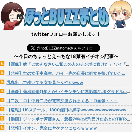
twitterフォローお願いします！
〜今日のちょっとえっちな18禁有イチオシ記事〜
【画像】嫁「ごめんなさい…私この人のチンポに負けた」 ワイ「クククw」 夫「くそっ」
【悲報】世の女子中高生、バイト先の店長に処女を捧げていた…
乳丸出しで歩いてる女を見たんやがwww
【画像】菊地姫奈(16)とかいうチンチンに悪影響なJKグラドルшшшшшшшшшшшш
【二次エロ】中野二乃が電車痴漢されまくるエロ画像・・・
【速報】USスチール、1800億円の黒字wwwwwwwwwwwwwwwwwwwwwwww
【動画】ジャンポケ斉藤さん、懲役7年の求刑受けたあとのTikTokライブ配信がヤバすぎると話題にwwwwwwwwwwwwwwwwwwww
【悲報】イオン、完全にヤケクソになるｗｗｗｗ