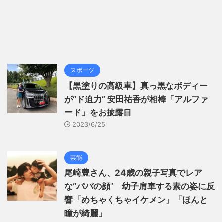
スポーツ
【黒塗りの高級車】真っ黒なボディー
が“ド迫力” 安田祐香が相棒「アルファ
ード」をお披露目
2023/6/25
芸能
尾崎豊さん、24歳の親子写真でレア
な“パパの顔” 幼子肩車する素の姿に反
響「めちゃくちゃイケメン」「ほんと
瞳が綺麗」