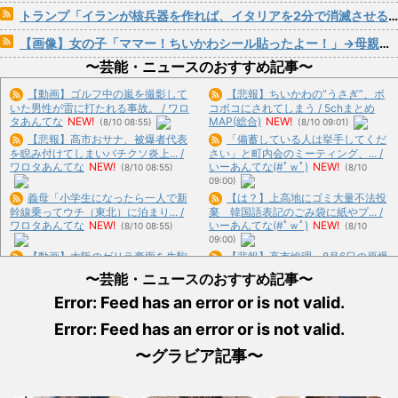
トランプ「イランが核兵器を作れば、イタリアを2分で消滅させる」メローニ「核を持っている国で実際に使ったアホはアメリカだけｗ」
【画像】女の子「ママー！ちいかわシール貼ったよー！」→母親の心をざわつかせてしまうｗｗｗｗ
〜芸能・ニュースのおすすめ記事〜
【動画】ゴルフ中の嵐を撮影して
【悲報】ちいかわの”うさぎ”、ボ
いた男性が雷に打たれる事故。 / ワロ
コボコにされてしまう / 5chまとめ
タあんてな
NEW!
MAP(総合)
NEW!
(8/10 08:55)
(8/10 09:01)
【悲報】高市おサナ、被爆者代表
「備蓄している人は挙手してくだ
を睨み付けてしまいバチクソ炎上... /
さい」と町内会のミーティング、... /
ワロタあんてな
NEW!
いーあんてな(#ﾟｗﾟ)
NEW!
(8/10 08:55)
(8/10
09:00)
義母「小学生になったら一人で新
【は？】上高地にゴミ大量不法投
幹線乗ってウチ（東北）に泊まり... /
棄 韓国語表記のごみ袋に紙やプ... /
ワロタあんてな
NEW!
いーあんてな(#ﾟｗﾟ)
NEW!
(8/10 08:55)
(8/10
09:00)
【動画】大阪のゲリラ豪雨を生駒
【悲報】高市総理、8月6日の原爆
山の山頂から撮影したビデオが美... /
の日に歯医者を受診 → 蓮舫... / いーあ
〜芸能・ニュースのおすすめ記事〜
ワロタあんてな
NEW!
んてな(#ﾟｗﾟ)
NEW!
(8/10 08:55)
(8/10 09:00)
Error: Feed has an error or is not valid.
「貴様らの現場を混乱させる方法
イオン爆発「車で来てるから戻る
に熊本県知事が激怒してんだよ」... /
Error: Feed has an error or is not valid.
しかない」避難後に館内へ…現場... /
いーあんてな(#ﾟｗﾟ)
NEW!
(8/10
ワロタあんてな
NEW!
(8/10 08:55)
09:00)
〜グラビア記事〜
【緊急】中道改革連合の政党支持
「史上最大のデマ・流言飛語」と
率1.7％ 野党６番手に沈む・... / いー
聞いて思いつくものって何？ / おまと
あんてな(#ﾟｗﾟ)
NEW!
(8/10 09:00)