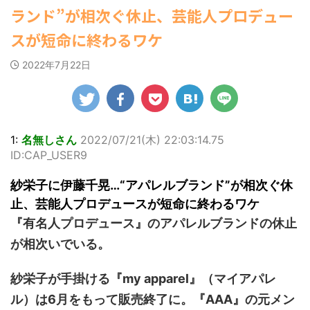
ゆかさんが、6月
めアンテナ
マルWeb』のグラ
(8/29 00:00)
22:16)
社）が、週間2.5万
ランド”が相次ぐ休止、芸能人プロデュー
20日発売のマンガ
【モバマスSS】志希「苺の美味し
勇気を出して白人美女にチン凸し
ビアに初登場し
部を売り上げ、
い食べ方。そして雪美と食べる... / 気
たアジア人短小男♂、爆笑されて... /
誌「週刊ヤングマ
た。 グラマラスな
6/20付「オリコン
スが短命に終わるワケ
になるニュースまとめアンテナ
にゅーすなう！ まとめアンテナ
(8/29
ガジン」（講談
ボディを武器に、
週間BOOKランキ
00:00)
(7/30 22:06)
社）第29号の表紙
グラビア界を席巻
ング」、同ランキ
【速報】スプラトゥーン公式、謝
海外「日本よ、お前がナンバーワ
2022年7月22日
に登場した。 南さ
中の本郷。 今回、
ングジャンル別
罪 / 気になるニュースまとめアンテナ
ンだ」 熊本地震直後の日本の対... / に
んは2005年10月10
開
サイトには15カッ
「写真集」で共に2
ゅーすなう！ まとめアンテナ
(8/28 23:50)
(7/30
日生まれの16歳。
21:56)
トが掲載されてお
位にランクインし
Powered by livedoor 相互
今年2月に同誌の表
り、ボディライン
た。 【写真18枚】
Powered by livedoor 相互
RSS
紙を飾ったことが
際立つタイトなセ
大胆すぎる肌見
RSS
話題になり、早く
クシーニット姿の
せ…ほぼ'手ぶら'な
1:
名無しさん
2022/07/21(木) 22:03:14.75
も再登場した。
カットから、笑顔
中川翔子 自身10年
ID:CAP_USER9
「異例続きの高校1
キュートなビキ
ぶりの写真集とな
年生にグラビア界
ニ、迫力バスト目
る本作は、全編沖
紗栄子に伊藤千晃…“アパレルブランド”が相次ぐ休
が揺れた！！」と
を引くランジェリ
縄でロケを敢行。
紹介され、水着姿
ー姿のカットなど
本作撮影にあた
止、芸能人プロデュースが短命に終わるワケ
を披露した。 ...
盛りだくさんの内
り、「スゴい決意
『有名人プロデュース』のアパレルブランドの休止
容となっている。
をさせていただい
http://www.rbbto
て8キロ（痩せ
が相次いでいる。
da ...
た）。デビュー当
時の体重まで ...
紗栄子が手掛ける『my apparel』（マイアパレ
ル）は6月をもって販売終了に。『AAA』の元メン