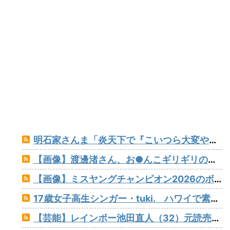
明石家さんま「炎天下で『こいつら大変やなぁ』というのが高校野球の良さ。暑さ対策はいらない」
【画像】渡邊渚さん、お●んこギリギリの水着着ててワロタ
【画像】ミスヤングチャンピオン2026のボーイッシュお胸www
17歳女子高生シンガー・tuki. ハワイで素顔以外ほぼ全部出し 「隠しきれない美貌」とSNSざわつく
【芸能】レインボー池田直人（32）元読売テレビ・佐藤佳奈アナが結婚