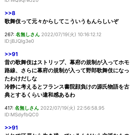
>>8
歌舞伎って元々からしてこういうもんらしいぞ
267:
名無しさん
2022/07/19(火) 10:16:12.12
ID:jBJQIg3e0
>>91
昔の歌舞伎はストリップ、幕府の規制が入ってホモ
路線、さらに幕府の規制が入って野郎歌舞伎になっ
たわけだしな
冷静に考えるとフランス書院顔負けの源氏物語を古
典とするくらい違和感あるわ
417:
名無しさん
2022/07/19(火) 22:56:58.95
ID:MSdyfbQC0
>>91