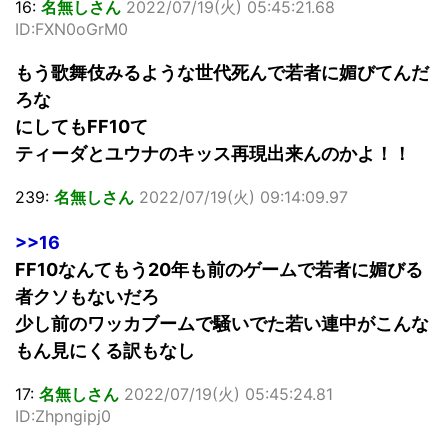
16:
名無しさん
2022/07/19(火) 05:45:21.68
ID:FXN0oGrM0
もう歌舞伎みるような世代死んで若者に媚びてんだ
ろな
にしてもFF10て
ティーダとユウナのキッス再現出来んのかよ！！
239:
名無しさん
2022/07/19(火) 09:14:09.97
>>16
FF10なんてもう20年も前のゲームで若者に媚びる
者クソもないだろ
少し前のワッカブームで騒いでた若い連中がこんな
もん見にくる訳もなし
17:
名無しさん
2022/07/19(火) 05:45:24.81
ID:Zhpngipj0