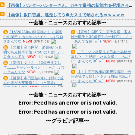
【画像】ハンターハンターさん、ガチで最強の新能力を登場させてしまうｗｗｗｗｗｗｗ
【画像】坂口杏里、逃走してウ●カスまで晒されるｗｗｗｗｗ
〜芸能・ニュースのおすすめ記事〜
F1が2028年の開催地として協議
【悲報】国民民主党代表選、玉木
中の場所：ホッケンハイム、... / ワロ
雄一郎氏と30歳若手の一騎打ち... / い
タあんてな
NEW!
ーあんてな(#ﾟｗﾟ)
NEW!
(8/9 11:03)
(8/9 11:15)
【悲報】高市内閣、消費税1％表
「アニソン盆祭りで日本の品格が
明でも支持率下落 →ついに６割... / ワ
ロタあんてな
NEW!
落ちた」と酷評した元女優、「あ... /
(8/9 11:03)
いーあんてな(#ﾟｗﾟ)
NEW!
(8/9 11:15)
【驚愕】女さん「43億円注文し
て………キャンセルっと！」←こ... / ワ
【！】高市政権の消費税減税 合
ロタあんてな
NEW!
(8/9 11:03)
同会議で反対した９人（自民党議... /
【画像】本田望結の妹、姉妹で並
いーあんてな(#ﾟｗﾟ)
NEW!
(8/9 11:15)
んだ姿が大変素晴らしいと話題に... /
ワロタあんてな
NEW!
(8/9 11:03)
【毎日新聞】『自然災害は止めら
「家族になるのが大事なんだよ」
〜芸能・ニュースのおすすめ記事〜
れないが、戦争はめられる』イオ... /
成人済みの娘との養子縁組をしつ... /
いーあんてな(#ﾟｗﾟ)
NEW!
(8/9 11:15)
Error: Feed has an error or is not valid.
ワロタあんてな
NEW!
(8/9 11:03)
【では世界の一流は？】仕事終わ
Error: Feed has an error or is not valid.
高市内閣の方針に反対した自民党
りにホットミルクを飲むのは三流... /
議員9人のリストが話題に、「岩... /
おまとめ : おすすめ
NEW!
(8/9 10:03)
〜グラビア記事〜
いーあんてな(#ﾟｗﾟ)
NEW!
(8/9 11:15)
最近の風潮「専業主婦の嫁がメシ
【新公用車】高市早苗首相、推定
をつくらない？甘えてないで自分... /