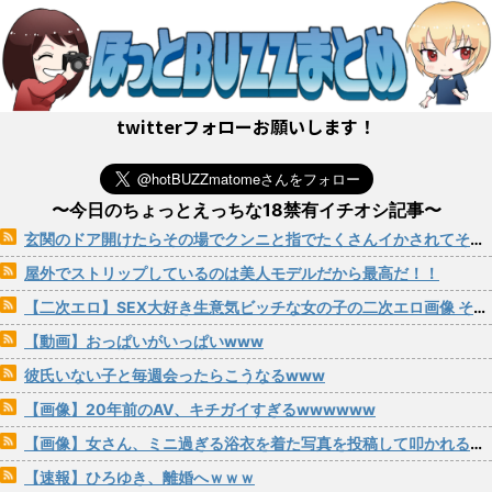
twitterフォローお願いします！
〜今日のちょっとえっちな18禁有イチオシ記事〜
玄関のドア開けたらその場でクンニと指でたくさんイかされてそのままパコられる女の子
屋外でストリップしているのは美人モデルだから最高だ！！
【二次エロ】SEX大好き生意気ビッチな女の子の二次エロ画像 その201
【動画】おっぱいがいっぱいwww
彼氏いない子と毎週会ったらこうなるwww
【画像】20年前のAV、キチガイすぎるwwwwww
【画像】女さん、ミニ過ぎる浴衣を着た写真を投稿して叩かれるｗｗｗｗ
【速報】ひろゆき、離婚へｗｗｗ