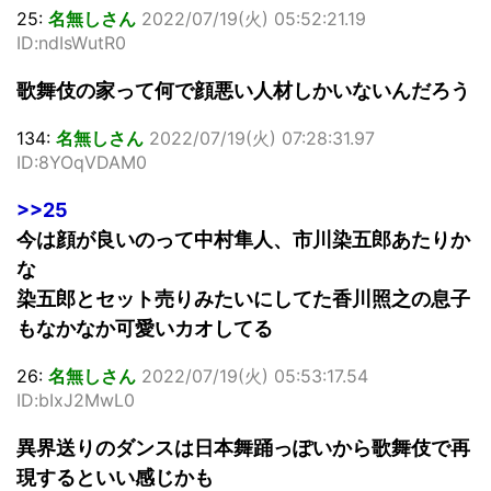
25:
名無しさん
2022/07/19(火) 05:52:21.19
ID:ndIsWutR0
歌舞伎の家って何で顔悪い人材しかいないんだろう
134:
名無しさん
2022/07/19(火) 07:28:31.97
ID:8YOqVDAM0
>>25
今は顔が良いのって中村隼人、市川染五郎あたりか
な
染五郎とセット売りみたいにしてた香川照之の息子
もなかなか可愛いカオしてる
26:
名無しさん
2022/07/19(火) 05:53:17.54
ID:bIxJ2MwL0
異界送りのダンスは日本舞踊っぽいから歌舞伎で再
現するといい感じかも