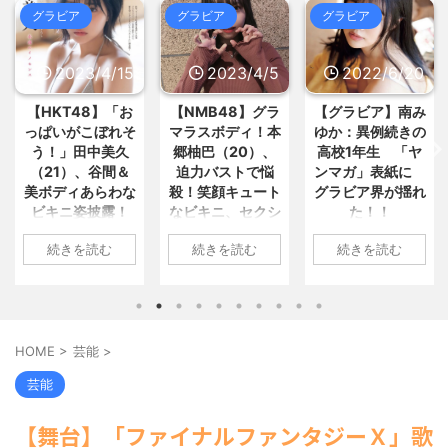
3000万円以上のSUVタイプ... / 5ch
おまとめ : おすすめ
NEW!
(8/9 09:43)
グラビア
グラビア
グラビア
まとめMAP(総合)
NEW!
(8/9 11:09)
【画像】芋臭い田舎”JK”が垢抜け
元ジャンポケ斎藤さん、求刑直後
た結果、一同驚愕www / おまとめ :
微妙な髪形でライブ配信してギフ... /
2023/4/15
2023/4/5
2022/6/20
おすすめ
NEW!
(8/9 09:39)
5chまとめMAP(総合)
NEW!
(8/9
【画像】TWICE・モモ(30)、また
11:09)
【HKT48】「お
【NMB48】グラ
【グラビア】南み
してもセクシーボデーを... / おまとめ
本来悪い意味じゃないのにもはや
: おすすめ
NEW!
(8/9 09:39)
っぱいがこぼれそ
マラスボディ！本
ゆか：異例続きの
マイナスイメージしかない言葉ｗ... /
赤外線をフルカラーで見ることが
う！」田中美久
郷柚巴（20）、
高校1年生 「ヤ
5chまとめMAP(総合)
NEW!
(8/9
できるメガネが開発される / おまとめ
11:07)
（21）、谷間＆
迫力バストで悩
ンマガ」表紙に
: おすすめ
NEW!
(8/9 09:25)
【朗報】みい山作者・亜月ねねち
美ボディあらわな
殺！笑顔キュート
グラビア界が揺れ
【信長の野望・新生】米問屋をど
ゃんがチョロくて可愛い / 5chまとめ
ビキニ姿披露！
なビキニ、セクシ
た！！
ういう時にどこに建てるのかわか... /
MAP(総合)
NEW!
(8/9 11:05)
気になるニュースまとめアンテナ
「えっちいすぎ
ーニット、ランジ
韓国人「昨日韓国YGエンタ社屋
1: 名無しさん
(8/29 00:02)
続きを読む
続きを読む
続きを読む
る」絶賛の声殺到
ェリー姿披露
ドアをゴルフクラブでたたいた女... /
2022/06/20(月)
安倍国葬たったの2.5億円に批判
5chまとめMAP(総合)
NEW!
(8/9
06:20:03.89
してる奴らって幾らならOKな... / 気に
1: 名無しさん
1: 名無しさん
10:47)
なるニュースまとめアンテナ
(8/29
ID:CAP_USER9
2023/04/11(火)
2023/04/01(土)
海外「日本よ、お前がナンバーワ
00:00)
2022年06月20日
ンだ」 熊本地震直後の日本の対... / に
17:43:06.69
10:27:25.60
【悲報】乃木中３０ｔｈヒット祈
ゅーすなう！ まとめアンテナ
(7/30
「週刊ヤングマガ
ID:vA5FbvwN9
ID:cwXm/rtE9
願が死ぬほど / 気になるニュースまと
HOME
>
芸能
>
22:36)
ジン」第29号の表
HKT48の田中美久
NMB48の本郷柚巴
めアンテナ
(8/29 00:00)
【画像】おまえらこういう地雷系
紙に登場した南み
さんは4月8日、自
が、漫画誌『ヤン
【モバマスSS】志希「苺の美味し
芸能
の女子高生って好きじゃないの？ / に
ゆかさん 1 / 4 アイ
身のInstagramを更
グアニマル』（白
い食べ方。そして雪美と食べる... / 気
ゅーすなう！ まとめアンテナ
(7/30
になるニュースまとめアンテナ
ドルグループ
(8/29
新。美しいボディ
泉社）のウェブサ
22:26)
【舞台】「ファイナルファンタジーＸ」歌
00:00)
「OS☆K」の南み
があらわになった
イト『ヤングアニ
【為替相場】為替介入により一時
【速報】スプラトゥーン公式、謝