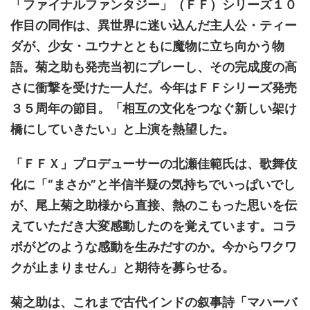
「ファイナルファンタジー」（ＦＦ）シリーズ１０
作目の同作は、異世界に迷い込んだ主人公・ティー
ダが、少女・ユウナとともに魔物に立ち向かう物
語。菊之助も発売当初にプレーし、その完成度の高
さに衝撃を受けた一人だ。今年はＦＦシリーズ発売
３５周年の節目。「相互の文化をつなぐ新しい架け
橋にしていきたい」と上演を熱望した。
「ＦＦＸ」プロデューサーの北瀬佳範氏は、歌舞伎
化に「“まさか”と半信半疑の気持ちでいっぱいでし
が、尾上菊之助様から直接、熱のこもった思いを伝
えていただき大変感動したのを覚えています。コラ
ボがどのような感動を生みだすのか。今からワクワ
クが止まりません」と期待を募らせる。
菊之助は、これまで古代インドの叙事詩「マハーバ