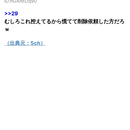
ID:nGANtUq90
>>29
むしろこれ控えてるから慌てて削除依頼した方だろ
ｗ
（出典元：
5ch
）