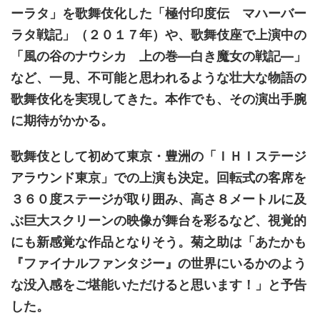
ーラタ」を歌舞伎化した「極付印度伝 マハーバー
ラタ戦記」（２０１７年）や、歌舞伎座で上演中の
「風の谷のナウシカ 上の巻―白き魔女の戦記―」
など、一見、不可能と思われるような壮大な物語の
歌舞伎化を実現してきた。本作でも、その演出手腕
に期待がかかる。
歌舞伎として初めて東京・豊洲の「ＩＨＩステージ
アラウンド東京」での上演も決定。回転式の客席を
３６０度ステージが取り囲み、高さ８メートルに及
ぶ巨大スクリーンの映像が舞台を彩るなど、視覚的
にも新感覚な作品となりそう。菊之助は「あたかも
『ファイナルファンタジー』の世界にいるかのよう
な没入感をご堪能いただけると思います！」と予告
した。