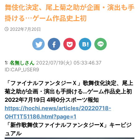
ゆかさんが、6月
1ドル157円台 しかし戻しも... / にゅー
ビキニ姿を披露し
マルWeb』のグラ
舞伎化決定、尾上菊之助が企画・演出も手
罪 / 気になるニュースまとめアンテナ
すなう！ まとめアンテナ
(7/30
20日発売のマンガ
ました。 「素敵
ビアに初登場し
(8/28 23:50)
22:16)
誌「週刊ヤングマ
な表情」「セクシ
た。 グラマラスな
掛ける…ゲーム作品史上初
勇気を出して白人美女にチン凸し
Powered by livedoor 相互
ガジン」（講談
ーで綺麗」 田中さ
ボディを武器に、
たアジア人短小男♂、爆笑されて... /
RSS
社）第29号の表紙
んは桜の花びらの
グラビア界を席巻
にゅーすなう！ まとめアンテナ
2022年7月20日
に登場した。 南さ
絵文字と共に、自
中の本郷。 今回、
(7/30 22:06)
んは2005年10月10
海外「日本よ、お前がナンバーワ
身の写真2枚を公開
サイトには15カッ
ンだ」 熊本地震直後の日本の対... / に
日生まれの16歳。
しました。 黒っぽ
トが掲載されてお
ゅーすなう！ まとめアンテナ
(7/30
今年2月に同誌の表
いビキニを着用し
り、ボディライン
21:56)
紙を飾ったことが
台の上に横たわ
際立つタイトなセ
Powered by livedoor 相互
話題になり、早く
り、大人っぽい表
クシーニット姿の
1:
名無しさん
2022/07/19(火) 05:33:46.37
も再登場した。
RSS
情を見せる姿で
カットから、笑顔
ID:CAP_USER9
「異例続きの高校1
す。 あらわになっ
キュートなビキ
年生にグラビア界
た胸元や引き締ま
ニ、迫力バスト目
「ファイナルファンタジーＸ」歌舞伎化決定、尾上
が揺れた！！」と
った腹筋など、美
を引くランジェリ
紹介され、水着姿
しいボディがとて
ー姿のカットなど
菊之助が企画・演出も手掛ける…ゲーム作品史上初
を披露した。 ...
もセクシーです
盛りだくさんの内
2022年7月19日 4時0分スポーツ報知
ね。 2枚目はモノ
容となっている。
https://hochi.news/articles/20220718-
クロショット ...
http://www.rbbto
da ...
OHT1T51186.html?page=1
「新作歌舞伎ファイナルファンタジーX」キービジ
ュアル